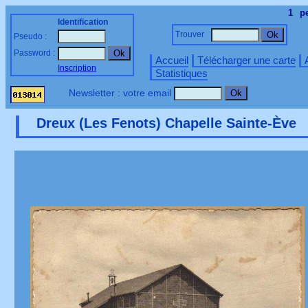
1
p
Identification
Trouver
Pseudo :
Password :
Accueil
Télécharger une carte
Inscription
Statistiques
Newsletter : votre email
Dreux (Les Fenots) Chapelle Sainte-Ève