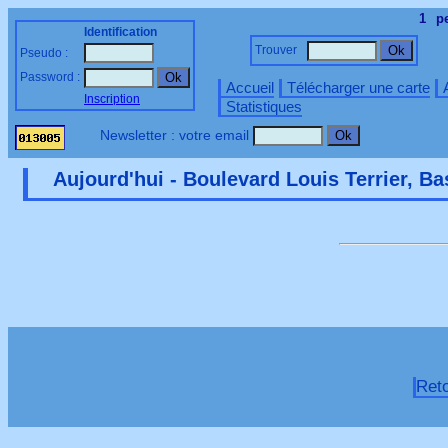
1
p
Identification
Trouver
Pseudo :
Password :
Accueil
Télécharger une carte
Inscription
Statistiques
Newsletter : votre email
Aujourd'hui - Boulevard Louis Terrier, Ba
Ret